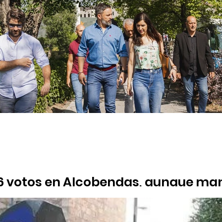
16 votos en Alcobendas, aunque man
uerza política
o Abascal sufren un importante retroceso en votos en la ciudad