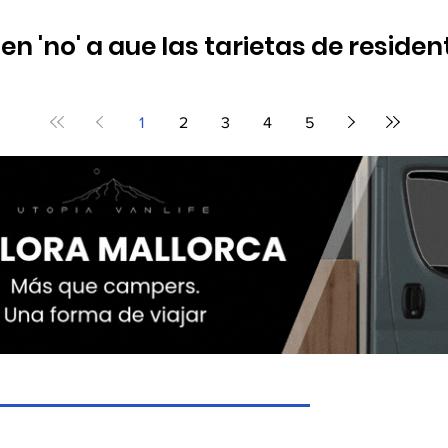
cen 'no' a que las tarjetas de resid
ndas y Más Madrid 'se abstuvieron a la propuesta de VOX
1
2
3
4
5