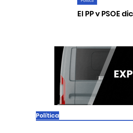
Política
El PP y PSOE di
sean gratuitas
21/07/2023. Futuro Alcobe
Política