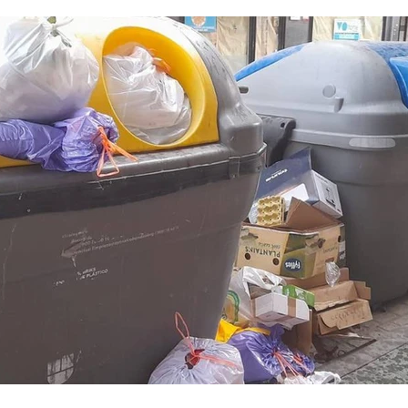
nfancia
Fotodenuncia
Opinión
Crítica de 
t Digital
Sucesos
Fiestas
Mayores