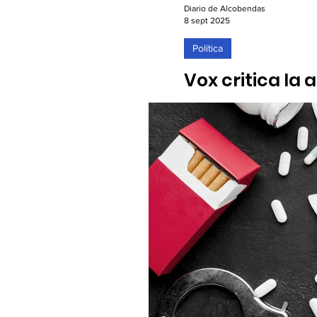
Diario de Alcobendas
8 sept 2025
Política
Vox critica la
contenedores
08/09/2025. El partido pol
instalación de 759 nuevos