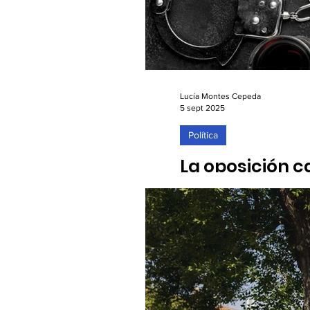
Lucía Montes Cepeda
5 sept 2025
Política
La oposición c
Alcobendas
05/09/2025. El Ministerio d
2025, con especial preocup