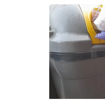
Salud y bienestar
Educación e i
La verdad detrás de la guerra
Ki