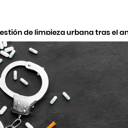
 gestión de limpieza urbana tras el 
ítico acusa al Ayuntamiento de "abandono" y denuncia la suciedad
 contenedores