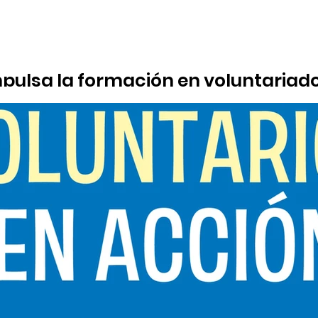
pulsa la formación en voluntariado
rsonas vulnerables
e celebrará los días 27 y 28 de enero de 2026, en horario de 16: