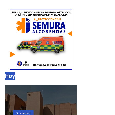
malos olores y presencia de ratas en algunas
zonas
1
/
452
Hoy