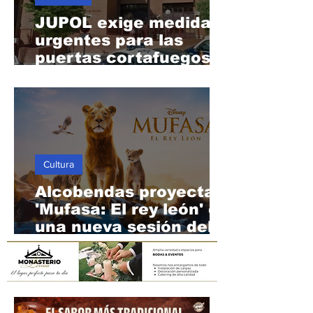
Sociedad
JUPOL exige medidas
urgentes para las
puertas cortafuegos
de la Comisaría de
Alcobendas
Cultura
Alcobendas proyecta
'Mufasa: El rey león' en
una nueva sesión del
Cine de Verano