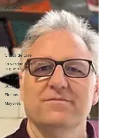
Sociedad
Salud y bienestar
Educación e
infancia
Fotodenuncia
Opinión
Crítica de cine
La verdad detrás de
la guerra
Kit Digital
Sucesos
Fiestas
Mayores