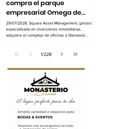
Un fondo internacional
compra el parque
empresarial Omega de
Alcobendas por 104
29/07/2026. Square Asset Management, gestora
especializada en inversiones inmobiliarias,
millones
adquiere el complejo de oficinas a Starwood
Capital
1
/
228