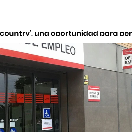
n country', una oportunidad para pe
prender
, es necesario tener entre 18 y 30 años y un gran interés por tr