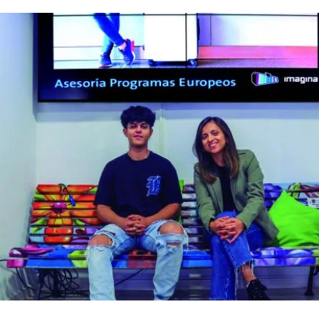
nfancia
Fotodenuncia
Opinión
Crítica de 
t Digital
Sucesos
Fiestas
Mayores