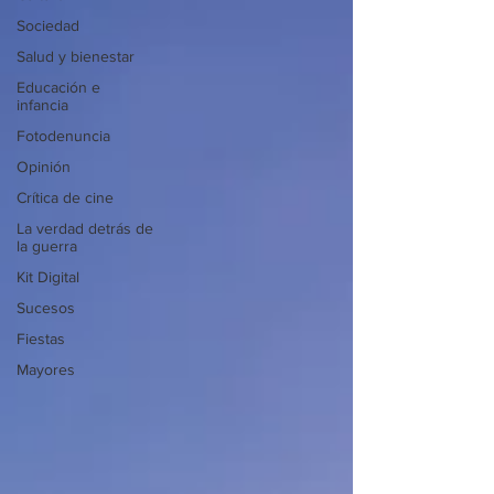
Sociedad
Salud y bienestar
Educación e
infancia
Fotodenuncia
Opinión
Crítica de cine
La verdad detrás de
la guerra
Kit Digital
Sucesos
Fiestas
Mayores