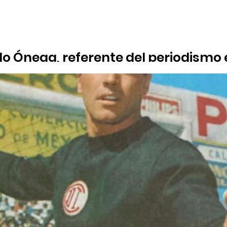
 Ónega, referente del periodismo 
 eslogan de Adolfo Suárez "Puedo prometer y prometo", fue preg
n emotivo discurso sobre su ciudad