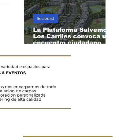
Sociedad
La Plataforma Salvemos
Los Carriles convoca un
encuentro ciudadano
durante el eclipse del 12
de agosto