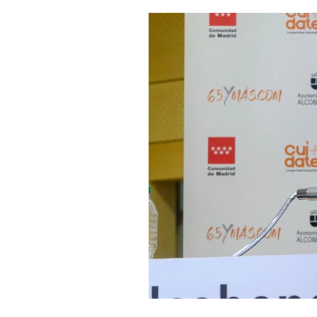
Salud y bienestar
Educación e i
La verdad detrás de la guerra
Ki