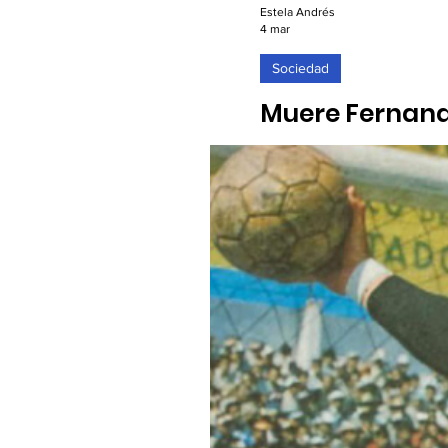
Estela Andrés
4 mar
Sociedad
Muere Fernando
Alcobendas
04/03/2026. El creador del
Paz en 2018, ofreciendo u