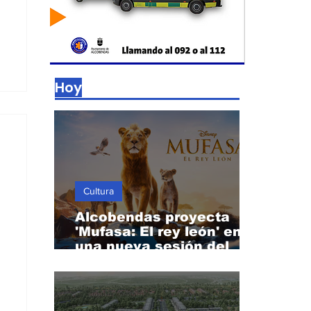
Hoy
Cultura
Alcobendas proyecta
'Mufasa: El rey león' en
una nueva sesión del
Cine de Verano