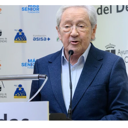
nfancia
Fotodenuncia
Opinión
Crítica de 
t Digital
Sucesos
Fiestas
Mayores