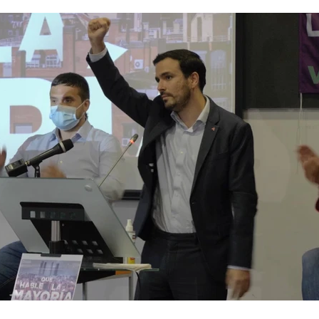
nfancia
Fotodenuncia
Opinión
Crítica de 
t Digital
Sucesos
Fiestas
Mayores