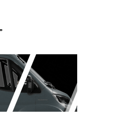
”
en la mayoría"