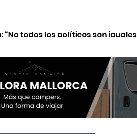
 “No todos los políticos son iguales
Nunca, en 25 años, la minoría que nos ha gobernado ha pensado 