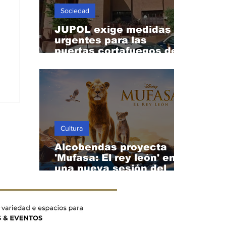
Sociedad
JUPOL exige medidas
urgentes para las
puertas cortafuegos de
la Comisaría de
Alcobendas
Cultura
Alcobendas proyecta
'Mufasa: El rey león' en
una nueva sesión del
Cine de Verano