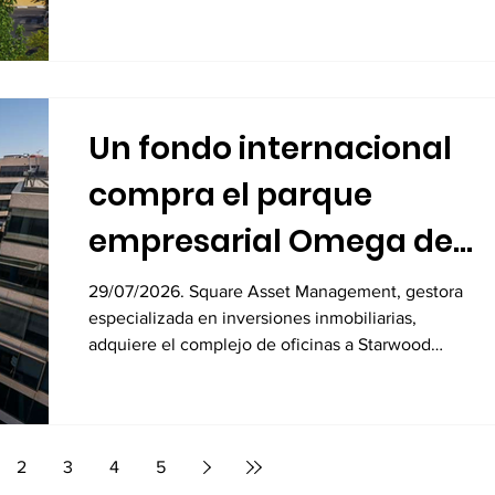
Un fondo internacional
compra el parque
empresarial Omega de
Alcobendas por 104
29/07/2026. Square Asset Management, gestora
especializada en inversiones inmobiliarias,
millones
adquiere el complejo de oficinas a Starwood
Capital
2
3
4
5