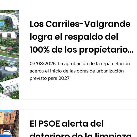
Los Carriles-Valgrande
logra el respaldo del
100% de los propietarios
para sus 8.600 viviendas
03/08/2026. La aprobación de la reparcelación
acerca el inicio de las obras de urbanización
previsto para 2027
El PSOE alerta del
deterioro de la limpieza