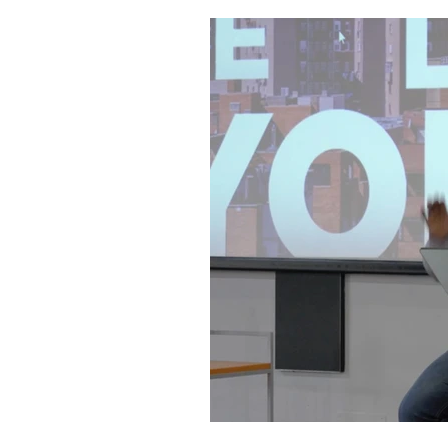
Salud y bienestar
Educación e i
La verdad detrás de la guerra
Ki