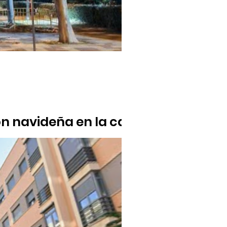
n navideña en la calle
 la basura que vamos a pagar", ironiza el