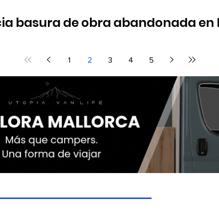
a basura de obra abandonada en la
cobendas
 retirar en la acera impiden el paso a personas con movilidad re
1
2
3
4
5