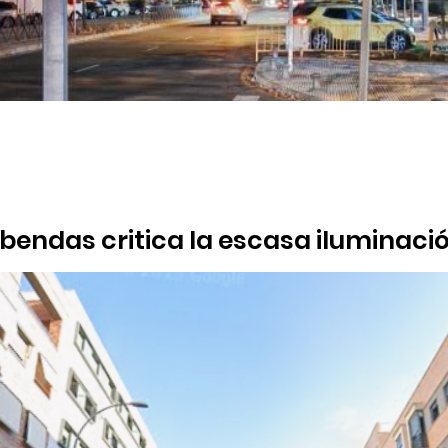
bendas critica la escasa iluminació
a
ene poner antorchas que seguro se ven más con los impuestos de