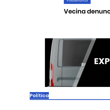
Fotodenuncia
Vecina denunci
Ferreiro de Al
12/11/2025. Las puertas sin
alerta por incivismo
Política