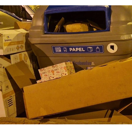
nfancia
Fotodenuncia
Opinión
Crítica de 
t Digital
Sucesos
Fiestas
Mayores