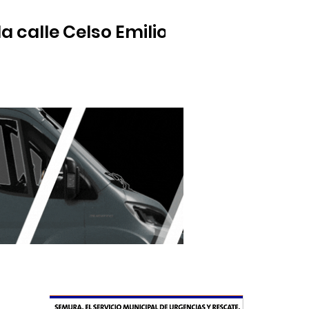
 calle Celso Emilio
ducida y a carritos de bebé, generando una