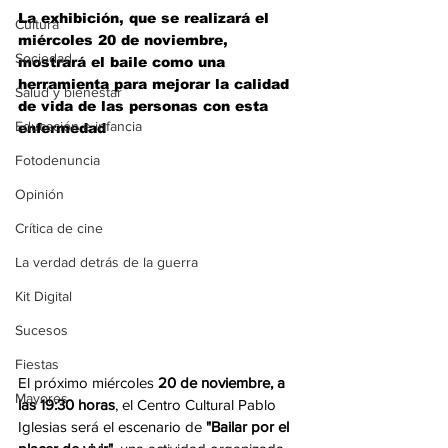
La exhibición, que se realizará el 
Cultura
miércoles 20 de noviembre, 
Sociedad
mostrará el baile como una 
herramienta para mejorar la calidad 
Salud y bienestar
de vida de las personas con esta 
Educación e infancia
enfermedad
Fotodenuncia
Opinión
Crítica de cine
La verdad detrás de la guerra
Kit Digital
Sucesos
Fiestas
El próximo miércoles 
20 de noviembre, a 
Mayores
las 19:30 horas
, el Centro Cultural Pablo 
Iglesias será el escenario de 
"Bailar por el 