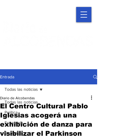
Entrada
Todas las noticias
Diario de Alcobendas
Todas las noticias
El Centro Cultural Pablo
Política
Iglesias acogerá una
Economía
exhibición de danza para
visibilizar el Parkinson
Deportes