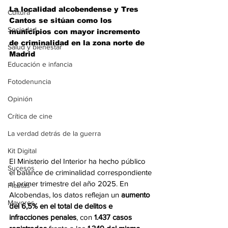
La localidad alcobendense y Tres 
Cultura
Cantos se sitúan como
 los 
Sociedad
municipios con mayor incremento 
de criminalidad en la zona norte de 
Salud y bienestar
Madrid
Educación e infancia
Fotodenuncia
Opinión
Crítica de cine
La verdad detrás de la guerra
Kit Digital
El Ministerio del Interior ha hecho público 
Sucesos
el balance de criminalidad correspondiente 
al primer trimestre del año 2025. En 
Fiestas
Alcobendas, los datos reflejan un 
aumento 
Mayores
del 6,5% en el total de delitos e 
infracciones penales
, con 
1.437 casos 