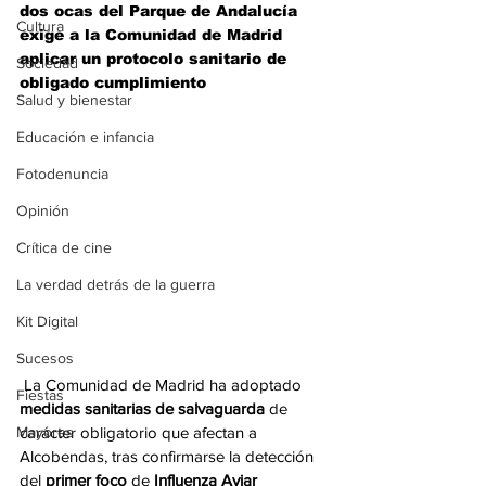
dos ocas del Parque de Andalucía 
Cultura
exige a la Comunidad de Madrid 
aplicar un protocolo sanitario de 
Sociedad
obligado cumplimiento
Salud y bienestar
Educación e infancia
Fotodenuncia
Opinión
Crítica de cine
La verdad detrás de la guerra
Kit Digital
Sucesos
 La Comunidad de Madrid ha adoptado 
Fiestas
medidas sanitarias de salvaguarda
 de 
Mayores
carácter obligatorio que afectan a 
Alcobendas, tras confirmarse la detección 
del 
primer foco
 de 
Influenza Aviar 