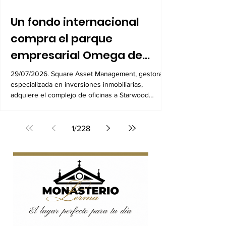
Un fondo internacional
compra el parque
empresarial Omega de
Alcobendas por 104
29/07/2026. Square Asset Management, gestora
especializada en inversiones inmobiliarias,
millones
adquiere el complejo de oficinas a Starwood
Capital
1
/
228