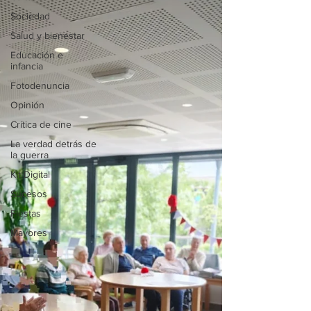
Sociedad
Salud y bienestar
Educación e
infancia
Fotodenuncia
Opinión
Crítica de cine
La verdad detrás de
la guerra
Kit Digital
Sucesos
Fiestas
Mayores