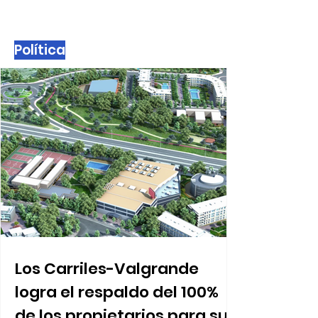
sin causar heridos
1
/
1353
Política