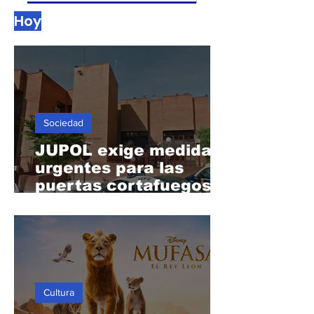
Hoy
Sociedad
JUPOL exige medidas
urgentes para las
puertas cortafuegos
de la Comisaría de
Alcobendas