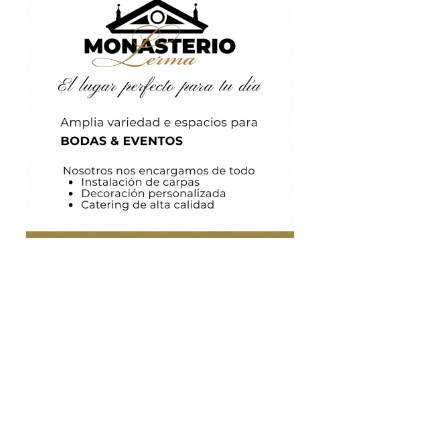
Capital
1
/
228