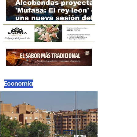
Cultura
Alcobendas proyecta
'Mufasa: El rey león' en
una nueva sesión del
Cine de Verano
Economía