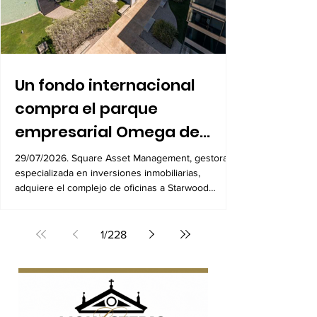
Un fondo internacional
compra el parque
empresarial Omega de
Alcobendas por 104
29/07/2026. Square Asset Management, gestora
especializada en inversiones inmobiliarias,
millones
adquiere el complejo de oficinas a Starwood
Capital
1
/
228