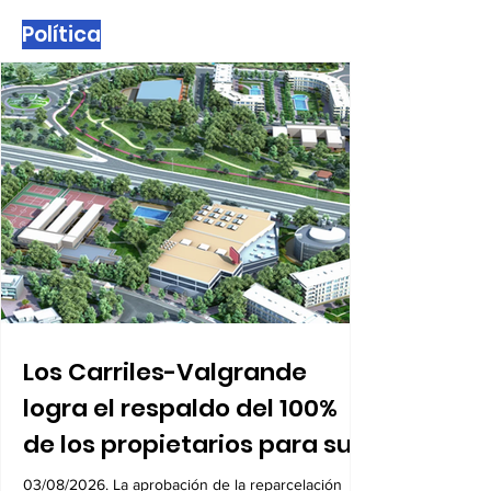
1
/
9
Política
Los Carriles-Valgrande