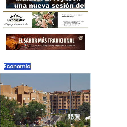
Cultura
Alcobendas proyecta
'Mufasa: El rey león' en
una nueva sesión del
Cine de Verano
Economía