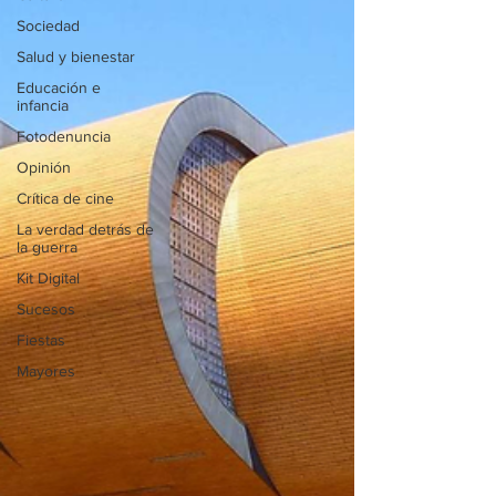
Sociedad
Salud y bienestar
Educación e
infancia
Fotodenuncia
Opinión
Crítica de cine
La verdad detrás de
la guerra
Kit Digital
Sucesos
Fiestas
Mayores