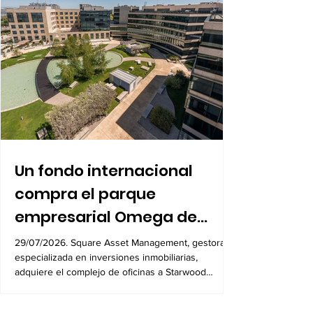
interanual del desempleo
Un fondo internacional
compra el parque
empresarial Omega de
Alcobendas por 104
29/07/2026. Square Asset Management, gestora