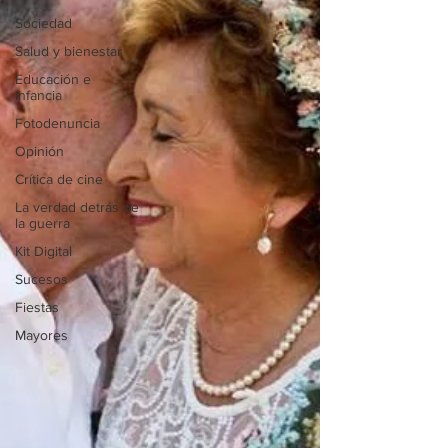
Sociedad
Salud y bienestar
Educación e
infancia
Fotodenuncia
Opinión
Crítica de cine
La verdad detrás de
la guerra
Kit Digital
Sucesos
Fiestas
Mayores