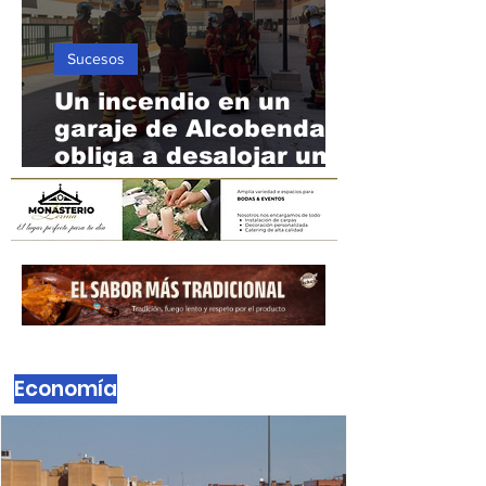
convoca un encuentro
ciudadano durante el
eclipse del 12 de
agosto
Sucesos
Un incendio en un
garaje de Alcobendas
obliga a desalojar una
urbanización