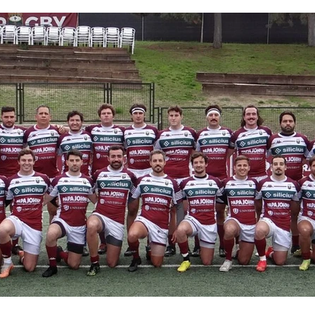
nfancia
Fotodenuncia
Opinión
Crítica de 
t Digital
Sucesos
Fiestas
Mayores