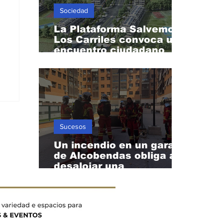
Sociedad
La Plataforma Salvemos
Los Carriles convoca un
encuentro ciudadano
durante el eclipse del 12
de agosto
Sucesos
Un incendio en un garaje
de Alcobendas obliga a
desalojar una
urbanización