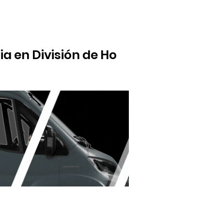
ia en División de Honor
-17 al Asentia Majadahonda