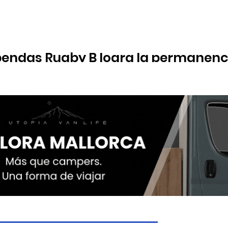
cobendas Rugby B logra la permanenc
te cierra el año como líder del grupo de descenso tras golear 50