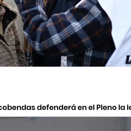
obendas defenderá en el Pleno la le
ca
pal presenta un acto declarativo para respaldar el anteproyecto