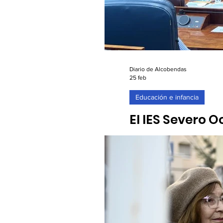
Diario de Alcobendas
25 feb
Educación e infancia
El IES Severo O
25/02/2026. Cinco parejas
Nueva York para participar 