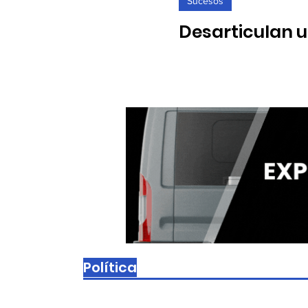
Sucesos
Desarticulan u
en una nave d
24/02/2026. Se han interve
Política