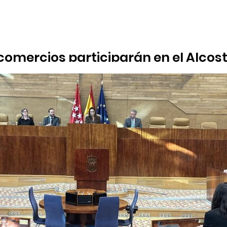
omercios participarán en el Alcostoc
to comercial de Alcobendas reunirá a 17 establecimientos local
par en talleres, desgustaciones y un sorteo