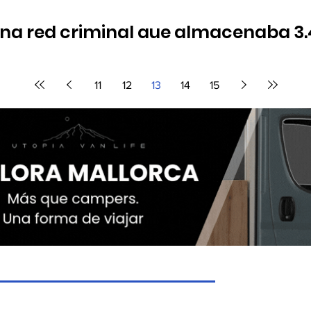
na red criminal que almacenaba 3.
e Alcobendas
nido armas de guerra y vehículos modificados utilizados para tr
11
12
13
14
15