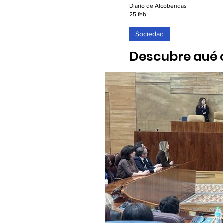
Diario de Alcobendas
25 feb
Sociedad
Descubre qué c
marzo
25/02/2026. El mítico even
música en directo y partici