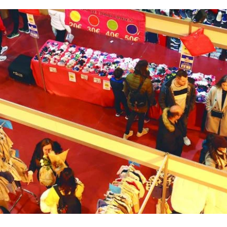
nfancia
Fotodenuncia
Opinión
Crítica de 
t Digital
Sucesos
Fiestas
Mayores