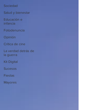
Sociedad
Salud y bienestar
Educación e
infancia
Fotodenuncia
Opinión
Crítica de cine
La verdad detrás de
la guerra
Kit Digital
Sucesos
Fiestas
Mayores