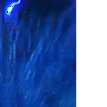
Sociedad
Salud y bienestar
Educación e
infancia
Fotodenuncia
Opinión
Crítica de cine
La verdad detrás de
la guerra
Kit Digital
Sucesos
Fiestas
Mayores