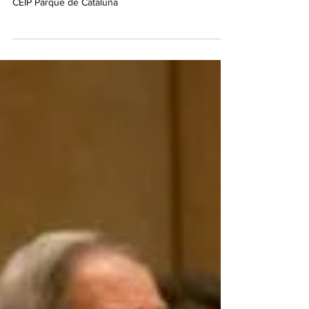
03/07/2026. El programa estival comienza este
viernes 3 de julio a las 22:00 horas en el patio del
CEIP Parque de Cataluña