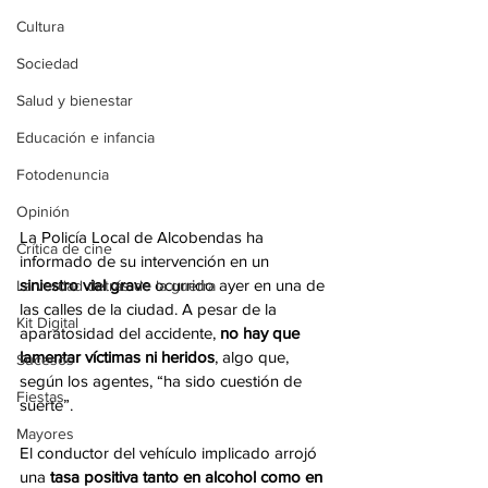
Cultura
Sociedad
Salud y bienestar
Educación e infancia
Fotodenuncia
Opinión
La Policía Local de Alcobendas ha 
Crítica de cine
informado de su intervención en un 
siniestro vial grave
 ocurrido ayer en una de 
La verdad detrás de la guerra
las calles de la ciudad. A pesar de la 
Kit Digital
aparatosidad del accidente, 
no hay que 
lamentar víctimas ni heridos
, algo que, 
Sucesos
según los agentes, “ha sido cuestión de 
Fiestas
suerte”.
Mayores
El conductor del vehículo implicado arrojó 
una 
tasa positiva tanto en alcohol como en 