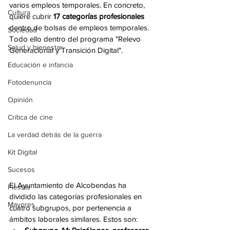
varios empleos temporales. En concreto, 
Cultura
quiere cubrir 
17 categorías profesionales
dentro de bolsas de empleos temporales. 
Sociedad
Todo ello dentro del programa "Relevo 
Salud y bienestar
Generacional y Transición Digital". 
Educación e infancia
Fotodenuncia
Opinión
Crítica de cine
La verdad detrás de la guerra
Kit Digital
Sucesos
El Ayuntamiento de Alcobendas ha 
Fiestas
dividido las categorías profesionales en 
Mayores
cuatro subgrupos, por pertenencia a 
ámbitos laborales similares. Estos son: 