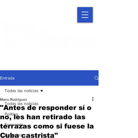
Entrada
Todas las noticias
Manu Rodríguez
Todas las noticias
"Antes de responder sí o
Política
no, les han retirado las
Economía
terrazas como si fuese la
Cuba castrista"
Deportes