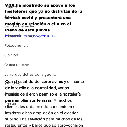
VOX ha mostrado su apoyo a los 
Cultura
hosteleros que ya no disfrutan de la 
Sociedad
terraza covid y presentará una 
moción en relación a ello en el 
Salud y bienestar
Pleno de este jueves
Educación e infancia
https://youtu.be/pog-frk3uUk
Fotodenuncia
Opinión
Crítica de cine
La verdad detrás de la guerra
Con el estallido del coronavirus y el intento 
Kit Digital
de la vuelta a la normalidad, varios 
Sucesos
municipios dieron permiso a la hostelería 
para ampliar sus terrazas
. A muchos 
Fiestas
clientes les daba miedo consumir en el 
interior y dicha ampliación en el exterior 
Mayores
supuso una salvación para muchos de los 
restaurantes y bares que se aprovecharon 