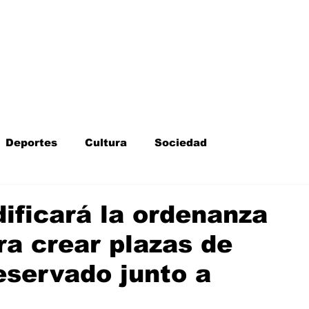
Inicio
Kit Digital
More
Deportes
Cultura
Sociedad
Fotodenuncia
Opinión
Crítica de cine
ificará la ordenanza
ra crear plazas de
l
Sucesos
Fiestas
Mayores
eservado junto a