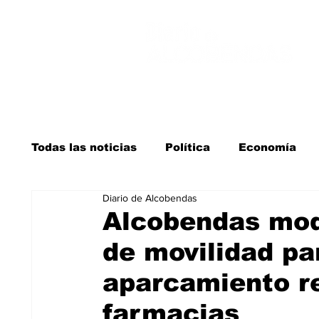
Todas las noticias
Política
Economía
Diario de Alcobendas
Salud y bienestar
Educación e infancia
Alcobendas mod
de movilidad pa
La verdad detrás de la guerra
Kit Digita
aparcamiento r
farmacias