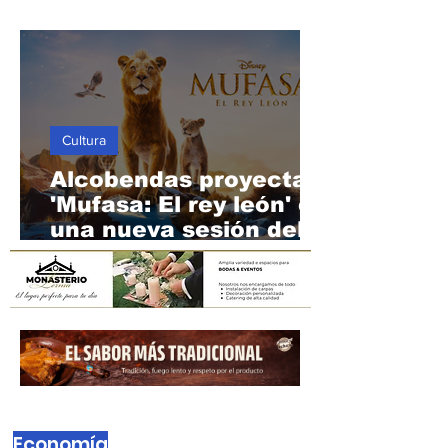
puertas cortafuegos
de la Comisaría de
Alcobendas
Cultura
Alcobendas proyecta
'Mufasa: El rey león' en
una nueva sesión del
Cine de Verano