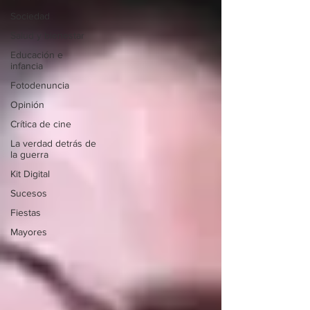
Sociedad
Salud y bienestar
Educación e
infancia
Fotodenuncia
Opinión
Crítica de cine
La verdad detrás de
la guerra
Kit Digital
Sucesos
Fiestas
Mayores