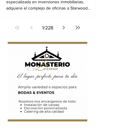
Alcobendas por 104
29/07/2026. Square Asset Management, gestora
especializada en inversiones inmobiliarias,
millones
adquiere el complejo de oficinas a Starwood
Capital
1
/
228