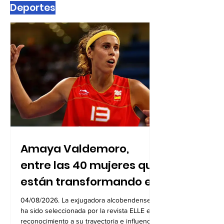
Deportes
Amaya Valdemoro,
entre las 40 mujeres que
están transformando el
deporte español
04/08/2026. La exjugadora alcobendense