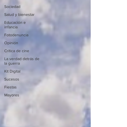
Sociedad
Salud y bienestar
Educación e
infancia
Fotodenuncia
Opinión
Crítica de cine
La verdad detrás de
la guerra
Kit Digital
Sucesos
Fiestas
Mayores