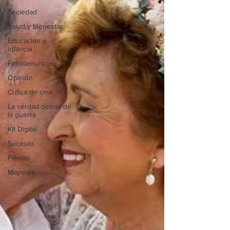
Sociedad
Salud y bienestar
Educación e
infancia
Fotodenuncia
Opinión
Crítica de cine
La verdad detrás de
la guerra
Kit Digital
Sucesos
Fiestas
Mayores