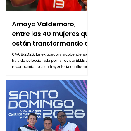
Amaya Valdemoro,
entre las 40 mujeres que
están transformando el
deporte español
04/08/2026. La exjugadora alcobendense
ha sido seleccionada por la revista ELLE en
reconocimiento a su trayectoria e influencia
como referente del deporte femenino