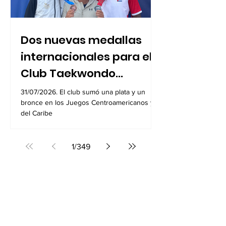
Dos nuevas medallas
internacionales para el
Club Taekwondo
Tortosa Alcobendas
31/07/2026. El club sumó una plata y un
bronce en los Juegos Centroamericanos y
del Caribe
1
/
349
Salud y bienestar