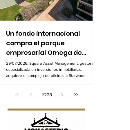
Un fondo internacional
compra el parque
empresarial Omega de
Alcobendas por 104
29/07/2026. Square Asset Management, gestora
especializada en inversiones inmobiliarias,
millones
adquiere el complejo de oficinas a Starwood
Capital
1
/
228