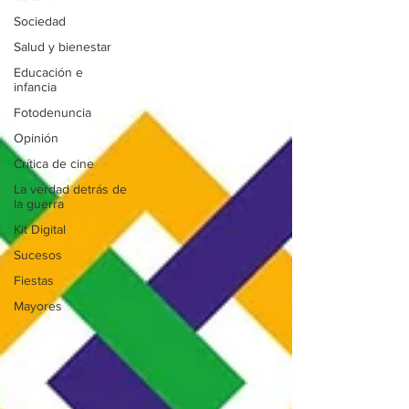
Sociedad
Salud y bienestar
Educación e
infancia
Fotodenuncia
Opinión
Crítica de cine
La verdad detrás de
la guerra
Kit Digital
Sucesos
Fiestas
Mayores