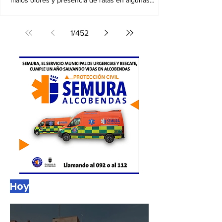
de la limpieza en
Alcobendas
30/07/2026. Los socialistas aseguran haber
recibido quejas vecinales por basura acumulada,
malos olores y presencia de ratas en algunas
zonas
1
/
452