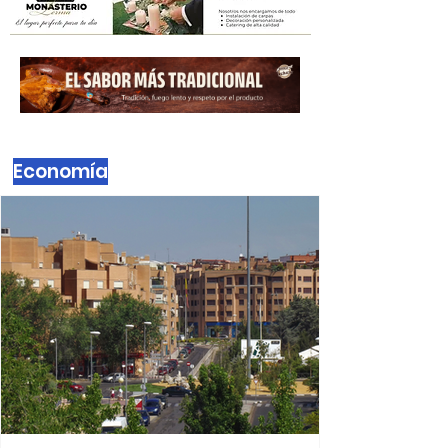
Alcobendas proyecta
'Mufasa: El rey león' en
una nueva sesión del
Cine de Verano
Economía