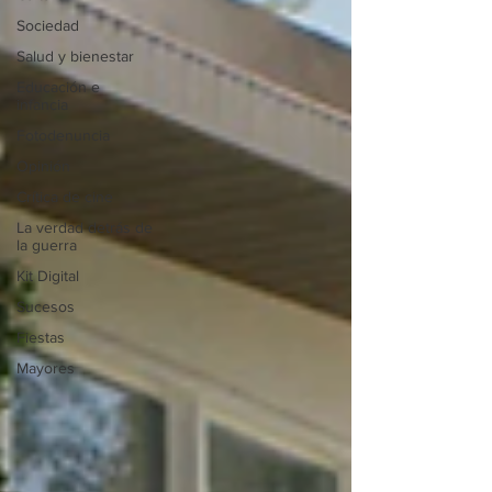
Sociedad
Salud y bienestar
Educación e
infancia
Fotodenuncia
Opinión
Crítica de cine
La verdad detrás de
la guerra
Kit Digital
Sucesos
Fiestas
Mayores