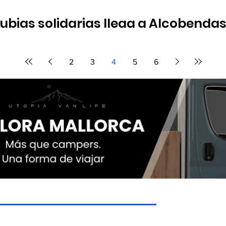
alubias solidarias llega a Alcobenda
ablo Horstmann lanza a los vecinos de Alcobendas el reto de co
ión en Kenia
2
3
4
5
6