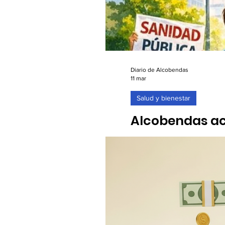
Diario de Alcobendas
11 mar
Salud y bienestar
Alcobendas ac
11/03/2026. Este 17 de marz
calidad!" en el Paseo de l