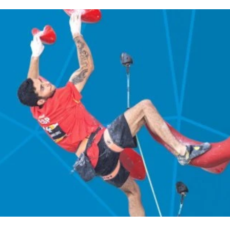
nfancia
Fotodenuncia
Opinión
Crítica de 
t Digital
Sucesos
Fiestas
Mayores