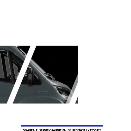
s
nseguir 30.000 platos de alubias para los