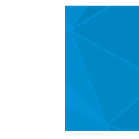
Salud y bienestar
Educación e i
La verdad detrás de la guerra
Ki