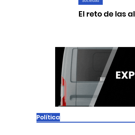
Sociedad
El reto de las 
11/03/2026. La Fundación P
niños que sufren malnutric
Política