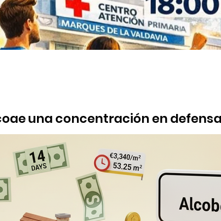
oge una concentración en defensa 
o a las 18:00 tendrá lugar una manifestación bajo el lema "¡Por u
a Chopera, número 100