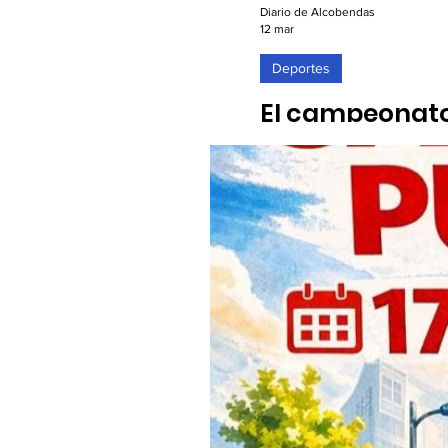
Diario de Alcobendas
12 mar
Deportes
El campeonato 
celebrará en 
12/03/2026. La explanada d
internacional de escalada 