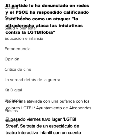
El partido lo ha denunciado en redes 
Cultura
y el PSOE ha respondido calificando 
Sociedad
este hecho como un ataque: "la 
ultraderecha ataca las iniciativas 
Salud y bienestar
contra la LGTBIfobia"
Educación e infancia
Fotodenuncia
Opinión
Crítica de cine
La verdad detrás de la guerra
Kit Digital
Sucesos
La menina ataviada con una bufanda con los 
colores LGTBI / Ayuntamiento de Alcobendas
Fiestas
El pasado viernes tuvo lugar 'LGTBI 
Mayores
Street'. Se trata de un espectáculo de 
teatro interactivo infantil con un cuento 