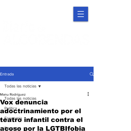
Entrada
Todas las noticias
Manu Rodríguez
Todas las noticias
Vox denuncia
Política
adoctrinamiento por el
Economía
teatro infantil contra el
acoso por la LGTBIfobia
Deportes