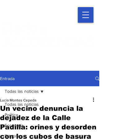
Entrada
Todas las noticias
Lucía Montes Cepeda
Todas las noticias
Un vecino denuncia la
Política
dejadez de la Calle
Economía
Padilla: orines y desorden
con los cubos de basura
Deportes