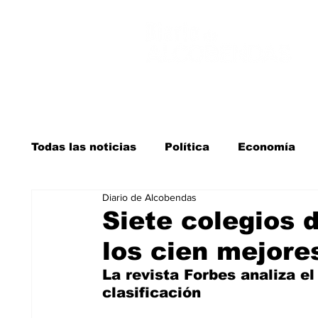
Todas las noticias
Política
Economía
Diario de Alcobendas
Salud y bienestar
Educación e infancia
Siete colegios 
los cien mejore
La verdad detrás de la guerra
Kit Digita
La revista Forbes analiza el
clasificación  