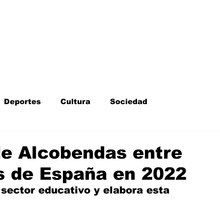
Inicio
Kit Digital
More
Deportes
Cultura
Sociedad
Fotodenuncia
Opinión
Crítica de cine
de Alcobendas entre
s de España en 2022
l
Sucesos
Fiestas
Mayores
 sector educativo y elabora esta 