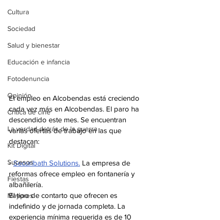
Cultura
Sociedad
Salud y bienestar
Educación e infancia
Fotodenuncia
Opinión
El empleo en Alcobendas está creciendo 
cada vez más en Alcobendas. El paro ha 
Crítica de cine
descendido este mes. Se encuentran 
La verdad detrás de la guerra
varias ofertas de trabajo en las que 
destacan:
Kit Digital
Sucesos
- 
Securibath Solutions.
 La empresa de 
reformas ofrece empleo en fontanería y 
Fiestas
albañilería.
El tipo de contarto que ofrecen es 
Mayores
indefinido y de jornada completa. La 
experiencia mínima requerida es de 10 