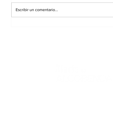
Escribir un comentario...
Un concepto diferente
El PS
de Centro de Día para
Gobi
personas mayores
de fr
centr
urgen
Aviso Legal
Polític