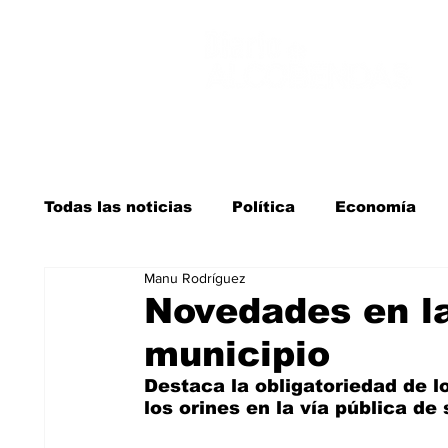
Todas las noticias
Política
Economía
Manu Rodríguez
Salud y bienestar
Educación e infancia
Novedades en la
municipio
La verdad detrás de la guerra
Kit Digita
Destaca la obligatoriedad de l
los orines en la vía pública d