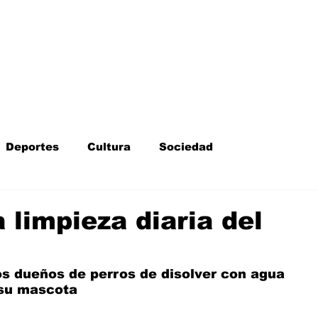
Inicio
Kit Digital
More
Deportes
Cultura
Sociedad
Fotodenuncia
Opinión
Crítica de cine
 limpieza diaria del
l
Sucesos
Fiestas
Mayores
os dueños de perros de disolver con agua 
e su mascota