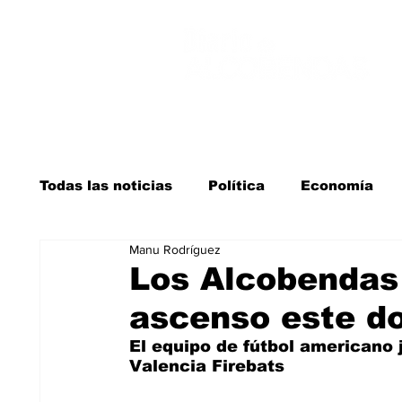
Todas las noticias
Política
Economía
Manu Rodríguez
Salud y bienestar
Educación e infancia
Los Alcobendas 
ascenso este d
La verdad detrás de la guerra
Kit Digita
El equipo de fútbol americano ju
Valencia Firebats