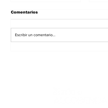
Comentarios
Escribir un comentario...
Amaya Valdemoro,
Dos 
entre las 40 mujeres
inter
que están
Club
transformando el
Torto
deporte español