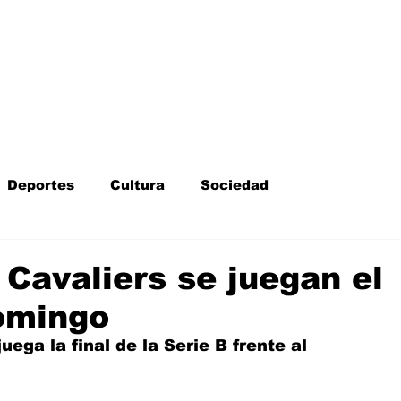
Inicio
Kit Digital
More
Deportes
Cultura
Sociedad
Fotodenuncia
Opinión
Crítica de cine
Cavaliers se juegan el
omingo
l
Sucesos
Fiestas
Mayores
ega la final de la Serie B frente al 