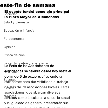
este fin de semana
Cultura
El evento tendrá como eje principal 
Sociedad
la Plaza Mayor de Alcobendas
Salud y bienestar
Educación e infancia
Fotodenuncia
Opinión
Crítica de cine
La verdad detrás de la guerra
La Feria de las Asociaciones de 
Alcobendas se celebra desde hoy hasta el 
Kit Digital
domingo 6 de octubre,
 ofreciendo un 
Sucesos
escaparate para dar visibilidad al trabajo 
de más de 70 asociaciones locales. Estas 
Fiestas
asociaciones, que abarcan diversos 
Mayores
ámbitos como la cultura, la salud, lo social 
y la igualdad de género, presentarán sus 