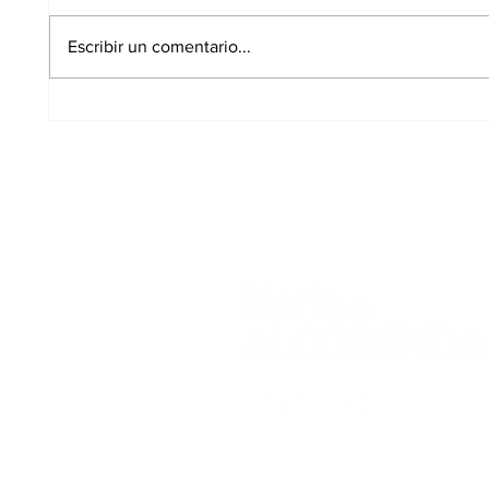
Escribir un comentario...
JUPOL exige medidas
La Pl
urgentes para las
Los C
puertas cortafuegos de
encu
la Comisaría de
duran
Alcobendas
12 de
Aviso Legal
Polític