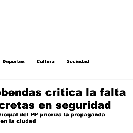
Inicio
Kit Digital
More
Deportes
Cultura
Sociedad
Fotodenuncia
Opinión
Crítica de cine
bendas critica la falta
cretas en seguridad
l
Sucesos
Fiestas
Mayores
cipal del PP prioriza la propaganda 
en la ciudad