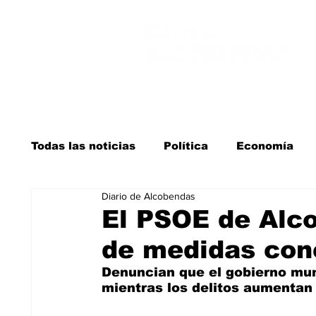
Todas las noticias
Política
Economía
Diario de Alcobendas
Salud y bienestar
Educación e infancia
El PSOE de Alco
de medidas con
La verdad detrás de la guerra
Kit Digita
Denuncian que el gobierno muni
mientras los delitos aumentan 