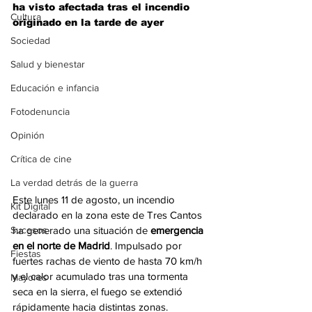
ha visto afectada tras el incendio 
Cultura
originado en la tarde de ayer
Sociedad
Salud y bienestar
Educación e infancia
Fotodenuncia
Opinión
Crítica de cine
La verdad detrás de la guerra
Este lunes 11 de agosto, un incendio 
Kit Digital
declarado en la zona este de Tres Cantos 
ha generado una situación de
 emergencia 
Sucesos
en el norte de Madrid
. Impulsado por 
Fiestas
fuertes rachas de viento de hasta 70 km/h 
y el calor acumulado tras una tormenta 
Mayores
seca en la sierra, el fuego se extendió 
rápidamente hacia distintas zonas.