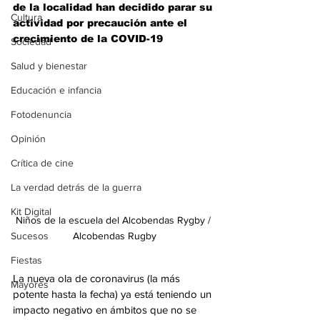
de la localidad han decidido parar su 
Cultura
actividad por precaución ante el 
crecimiento de la COVID-19
Sociedad
Salud y bienestar
Educación e infancia
Fotodenuncia
Opinión
Crítica de cine
La verdad detrás de la guerra
Kit Digital
Niños de la escuela del Alcobendas Rygby / 
Alcobendas Rugby
Sucesos
Fiestas
La nueva ola de coronavirus (la más 
Mayores
potente hasta la fecha) ya está teniendo un 
impacto negativo en ámbitos que no se 