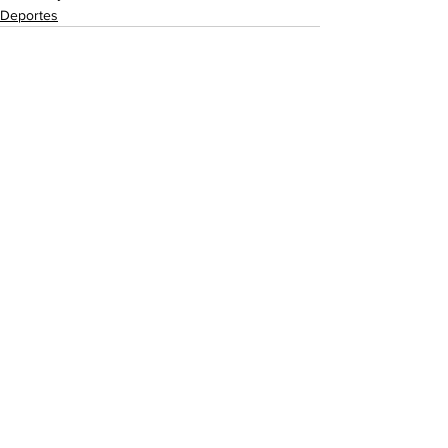
Deportes
Comentarios
Escribir un comentario...