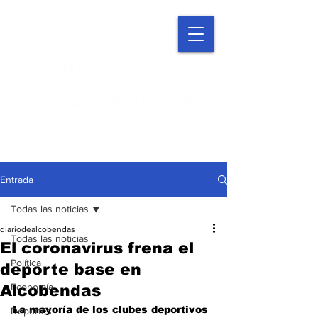
Entrada
Todas las noticias
diariodealcobendas
Todas las noticias
El coronavirus frena el
Política
deporte base en
Economía
Alcobendas
La mayoría de los clubes deportivos 
Deportes