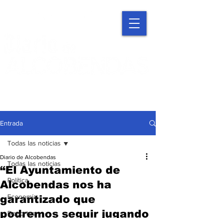
Entrada
Todas las noticias
Diario de Alcobendas
Todas las noticias
“El Ayuntamiento de
Política
Alcobendas nos ha
Economía
garantizado que
podremos seguir jugando
Deportes