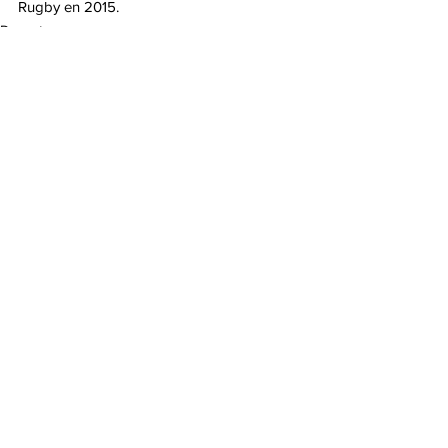
Rugby en 2015.  
Deportes
Comentarios
Escribir un comentario...