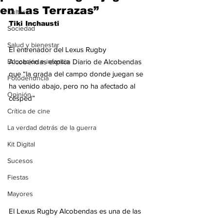
en Las Terrazas”
Cultura
Tiki Inchausti
Sociedad
Salud y bienestar
El entrenador del Lexus Rugby 
Educación e infancia
Alcobendas explica Diario de Alcobendas 
que “la grada del campo donde juegan se 
Fotodenuncia
ha venido abajo, pero no ha afectado al 
Opinión
césped” 
Crítica de cine
La verdad detrás de la guerra
Kit Digital
Sucesos
Fiestas
Mayores
El Lexus Rugby Alcobendas es una de las 