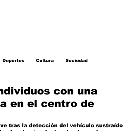
Inicio
Kit Digital
More
Deportes
Cultura
Sociedad
Fotodenuncia
Opinión
Crítica de cine
ndividuos con una
a en el centro de
l
Sucesos
Fiestas
Mayores
ave tras la detección del vehículo sustraído 