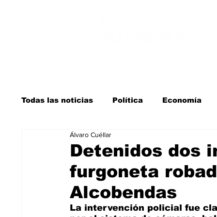
Todas las noticias
Política
Economía
Álvaro Cuéllar
Salud y bienestar
Educación e infancia
Detenidos dos i
furgoneta robad
La verdad detrás de la guerra
Kit Digita
Alcobendas
La intervención policial fue cl