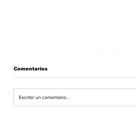
Comentarios
Escribir un comentario...
Un incendio en un
La Po
garaje de Alcobendas
Alcob
obliga a desalojar una
vario
urbanización
menu