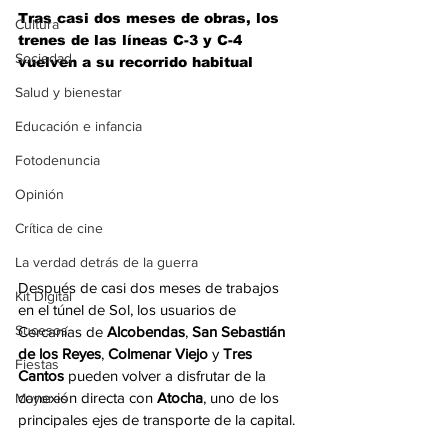
Tras casi dos meses de obras, los 
Cultura
trenes de las líneas C-3 y C-4 
Sociedad
vuelven a su recorrido habitual
Salud y bienestar
Educación e infancia
Fotodenuncia
Opinión
Crítica de cine
La verdad detrás de la guerra
Después de casi dos meses de trabajos 
Kit Digital
en el túnel de Sol, los usuarios de 
Sucesos
Cercanías de 
Alcobendas
, 
San Sebastián 
de los Reyes
, 
Colmenar Viejo
 y 
Tres 
Fiestas
Cantos
 pueden volver a disfrutar de la 
conexión directa con 
Atocha
, uno de los 
Mayores
principales ejes de transporte de la capital.