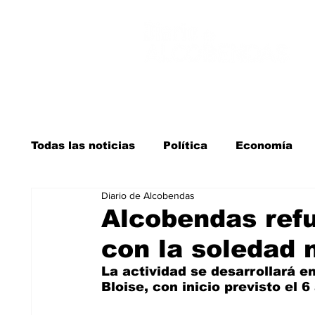
Todas las noticias
Política
Economía
Diario de Alcobendas
Salud y bienestar
Educación e infancia
Alcobendas ref
con la soledad 
La verdad detrás de la guerra
Kit Digita
La actividad se desarrollará 
Bloise, con inicio previsto el 6 