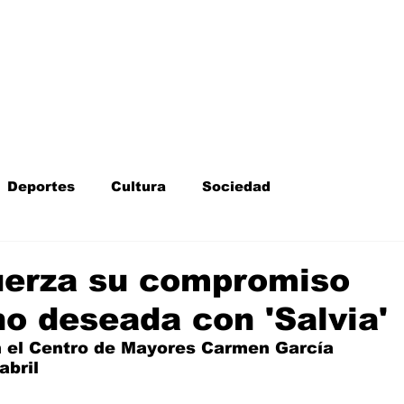
Inicio
Kit Digital
More
Deportes
Cultura
Sociedad
Fotodenuncia
Opinión
Crítica de cine
uerza su compromiso
no deseada con 'Salvia'
l
Sucesos
Fiestas
Mayores
en el Centro de Mayores Carmen García 
abril 