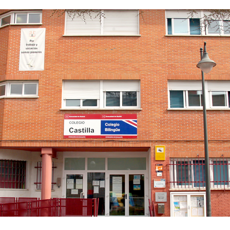
nfancia
Fotodenuncia
Opinión
Crítica de 
t Digital
Sucesos
Fiestas
Mayores