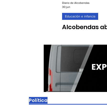
Diario de Alcobendas
30 jun
Educación e infancia
Alcobendas abr
conciliación e
30/06/2026. El trámite arra
"Tardes del Cole"
Política