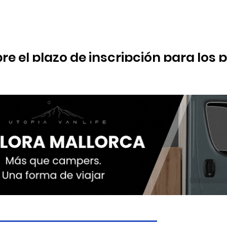
e el plazo de inscripción para los
scolar del curso 2026-2027
nca este miércoles 1 de julio de forma telemática y abarca activ