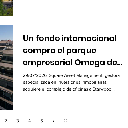
Un fondo internacional
compra el parque
empresarial Omega de
Alcobendas por 104
29/07/2026. Square Asset Management, gestora
especializada en inversiones inmobiliarias,
millones
adquiere el complejo de oficinas a Starwood
Capital
2
3
4
5