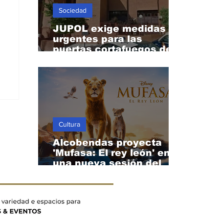
Sociedad
JUPOL exige medidas
urgentes para las
puertas cortafuegos de
la Comisaría de
Alcobendas
Cultura
Alcobendas proyecta
'Mufasa: El rey león' en
una nueva sesión del
Cine de Verano