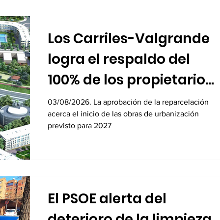
Los Carriles-Valgrande
logra el respaldo del
100% de los propietarios
para sus 8.600 viviendas
03/08/2026. La aprobación de la reparcelación
acerca el inicio de las obras de urbanización
previsto para 2027
El PSOE alerta del
deterioro de la limpieza