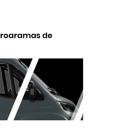
 programas de
idades como "Primeros en el Cole" y las