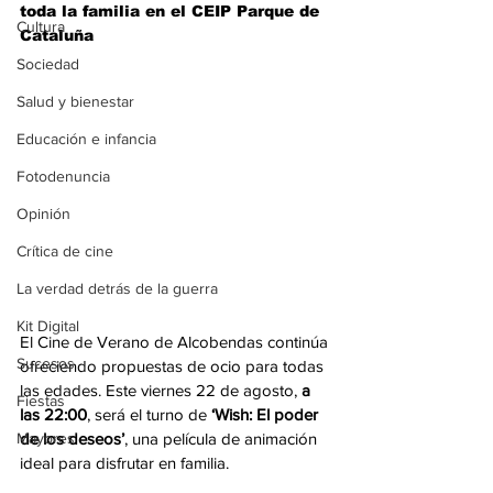
toda la familia en el CEIP Parque de 
Cultura
Cataluña
Sociedad
Salud y bienestar
Educación e infancia
Fotodenuncia
Opinión
Crítica de cine
La verdad detrás de la guerra
Kit Digital
El Cine de Verano de Alcobendas continúa 
Sucesos
ofreciendo propuestas de ocio para todas 
las edades. Este viernes 22 de agosto, 
a 
Fiestas
las 22:00
, será el turno de 
‘Wish: El poder 
Mayores
de los deseos’
, una película de animación 
ideal para disfrutar en familia.