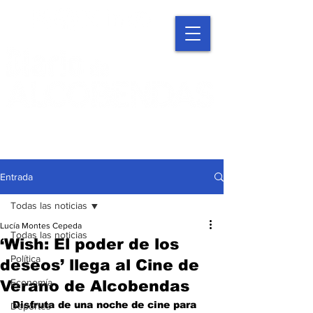
Entrada
Todas las noticias
Lucía Montes Cepeda
Todas las noticias
‘Wish: El poder de los
Política
deseos’ llega al Cine de
Economía
Verano de Alcobendas
Disfruta de una noche de cine para 
Deportes