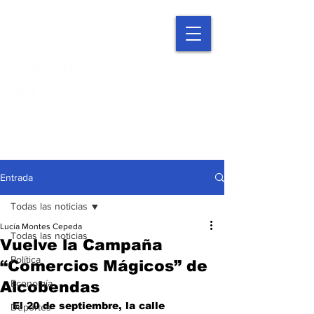
Entrada
Todas las noticias
Lucía Montes Cepeda
Todas las noticias
Vuelve la Campaña
Política
“Comercios Mágicos” de
Economía
Alcobendas
El 20 de septiembre, la calle 
Deportes