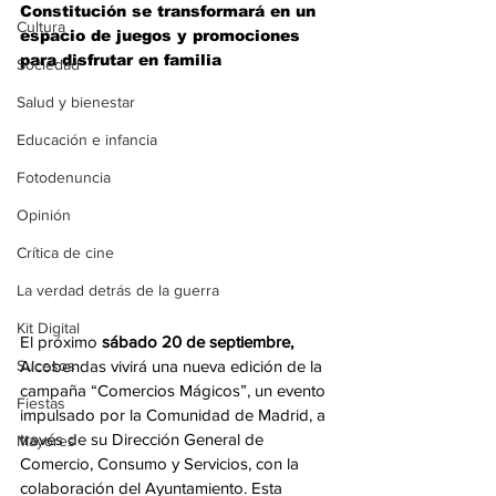
Constitución se transformará en un 
Cultura
espacio de juegos y promociones 
para disfrutar en familia 
Sociedad
Salud y bienestar
Educación e infancia
Fotodenuncia
Opinión
Crítica de cine
La verdad detrás de la guerra
Kit Digital
El próximo 
sábado 20 de septiembre,
Sucesos
Alcobendas vivirá una nueva edición de la 
campaña “Comercios Mágicos”, un evento 
Fiestas
impulsado por la Comunidad de Madrid, a 
través de su Dirección General de 
Mayores
Comercio, Consumo y Servicios, con la 
colaboración del Ayuntamiento. Esta 