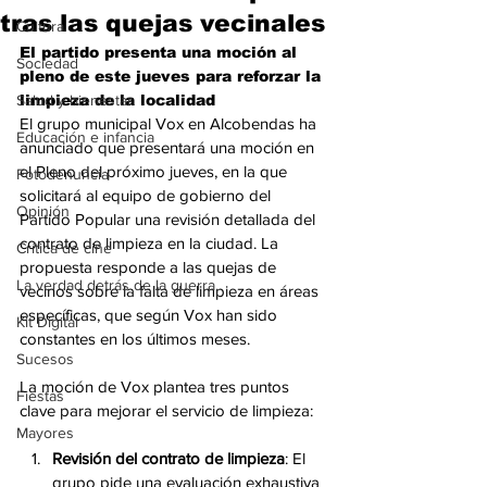
tras las quejas vecinales
Cultura
El partido presenta una moción al 
Sociedad
pleno de este jueves para reforzar la 
Salud y bienestar
limpieza de la localidad
El grupo municipal Vox en Alcobendas ha 
Educación e infancia
anunciado que presentará una moción en 
el Pleno del próximo jueves, en la que 
Fotodenuncia
solicitará al equipo de gobierno del 
Opinión
Partido Popular una revisión detallada del 
contrato de limpieza en la ciudad. La 
Crítica de cine
propuesta responde a las quejas de 
La verdad detrás de la guerra
vecinos sobre la falta de limpieza en áreas 
específicas, que según Vox han sido 
Kit Digital
constantes en los últimos meses.
Sucesos
La moción de Vox plantea tres puntos 
Fiestas
clave para mejorar el servicio de limpieza:
Mayores
Revisión del contrato de limpieza
: El 
grupo pide una evaluación exhaustiva 