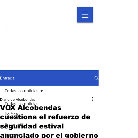
Entrada
Todas las noticias
Diario de Alcobendas
Todas las noticias
VOX Alcobendas
Política
cuestiona el refuerzo de
Economía
seguridad estival
anunciado por el gobierno
Deportes