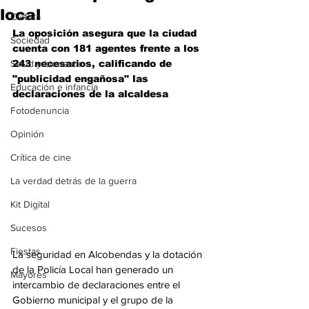
local
Cultura
La oposición asegura que la ciudad 
Sociedad
cuenta con 181 agentes frente a los 
Salud y bienestar
243 necesarios, calificando de 
"publicidad engañosa" las 
Educación e infancia
declaraciones de la alcaldesa
Fotodenuncia
Opinión
Crítica de cine
La verdad detrás de la guerra
Kit Digital
Sucesos
Fiestas
La seguridad en Alcobendas y la dotación 
de la Policía Local han generado un 
Mayores
intercambio de declaraciones entre el 
Gobierno municipal y el grupo de la 