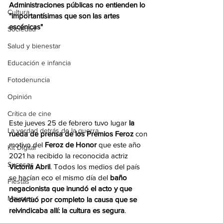
Administraciones públicas no entienden lo 
Cultura
"importantísimas que son las artes 
escénicas"
Sociedad
Salud y bienestar
Educación e infancia
Fotodenuncia
Opinión
Crítica de cine
Este jueves 25 de febrero tuvo lugar 
la 
La verdad detrás de la guerra
rueda de prensa de los Premios Feroz
 con 
motivo del 
Feroz de Honor
 que este año 
Kit Digital
2021 ha recibido la reconocida actriz 
Sucesos
Victoria Abril
. Todos los medios del país 
se hacían eco el mismo día del 
baño 
Fiestas
negacionista que inundó el acto y que 
Mayores
desvirtuó por completo la causa que se 
reivindicaba allí: la cultura es segura
. 