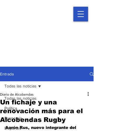
Entrada
Todas las noticias
Diario de Alcobendas
Todas las noticias
Un fichaje y una
Política
renovación más para el
Economía
Alcobendas Rugby
Aarón Rus, nuevo integrante del 
Deportes