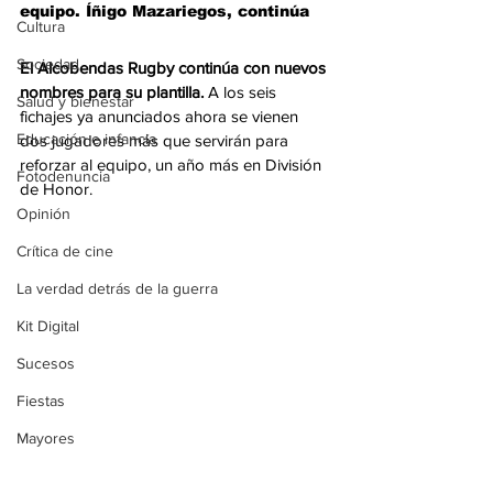
equipo. Íñigo Mazariegos, continúa  
Cultura
Sociedad
El Alcobendas Rugby continúa con nuevos 
nombres para su plantilla.
 A los seis 
Salud y bienestar
fichajes ya anunciados ahora se vienen 
Educación e infancia
dos jugadores más que servirán para 
reforzar al equipo, un año más en División 
Fotodenuncia
de Honor. 
Opinión
Crítica de cine
La verdad detrás de la guerra
Kit Digital
Sucesos
Fiestas
Mayores